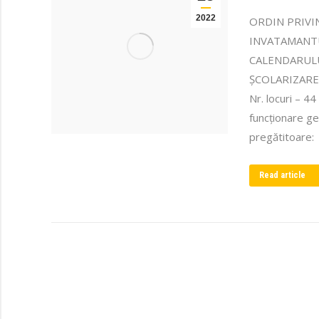
2022
ORDIN PRIVI
INVATAMANTU
CALENDARULU
ȘCOLARIZARE 
Nr. locuri –
funcționare ge
pregătitoare: 
Read article