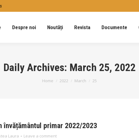
ti
e
Despre noi
Noutăți
Revista
Documente
Daily Archives:
March 25, 2022
You are here:
Home
2022
March
25
în învățământul primar 2022/2023
stea Laura
Leave a comment