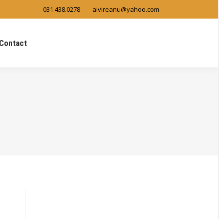
031.438.0278
aivireanu@yahoo.com
Contact
Search: