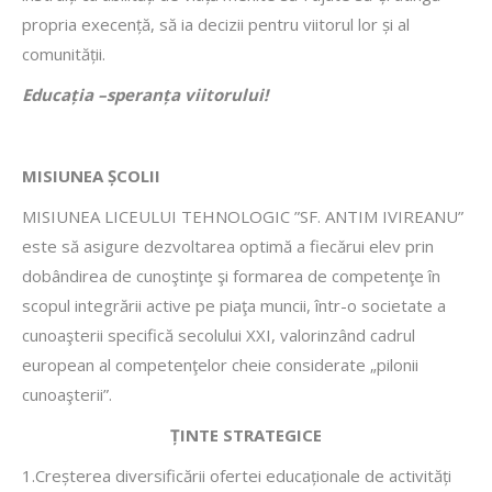
propria execență, să ia decizii pentru viitorul lor și al
comunității.
Educația –speranța viitorului!
MISIUNEA ȘCOLII
MISIUNEA LICEULUI TEHNOLOGIC ”SF. ANTIM IVIREANU”
este să asigure dezvoltarea optimă a fiecărui elev prin
dobândirea de cunoştinţe şi formarea de competenţe în
scopul integrării active pe piaţa muncii, într-o societate a
cunoaşterii specifică secolului XXI, valorinzând cadrul
european al competenţelor cheie considerate „pilonii
cunoaşterii”.
ȚINTE STRATEGICE
1.Creșterea diversificării ofertei educaționale de activități