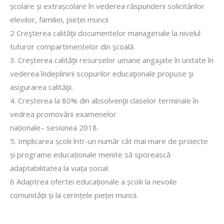
școlare și extrașcolare în vederea răspunderii solicitărilor
elevilor, familiei, pieței muncii
2 Creşterea calităţii documentelor manageriale la nivelul
tuturor compartimentelor din şcoală.
3. Creşterea calităţii resurselor umane angajate în unitate în
vederea îndeplinirii scopurilor educaţionale propuse şi
asigurarea calităţii.
4. Creșterea la 80% din absolvenţii claselor terminale în
vedrea promovării examenelor
naționale– sesiunea 2018.
5. Implicarea școlii într-un număr cât mai mare de proiecte
și programe educaționale menite să sporească
adaptabilitatea la viața social.
6 Adaptrea ofertei educaționale a școlii la nevoile
comunității și la cerințele pieței muncii.