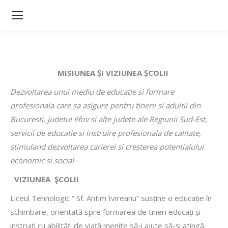
Sea
MISIUNEA ȘI VIZIUNEA ȘCOLII
Dezvoltarea unui mediu de educatie si formare
profesionala care sa asigure pentru tinerii si adultii din
Bucuresti, judetul Ilfov si alte judete ale Regiunii Sud-Est,
servicii de educatie si instruire profesionala de calitate,
stimuland dezvoltarea carierei si cresterea potentialului
economic si social
VIZIUNEA ŞCOLII
Liceul Tehnologic ” Sf. Antim Ivireanu” susține o educație în
schimbare, orientată spre formarea de tineri educați și
instruiți cu abilități de viață menite să-i ajute să-și atingă