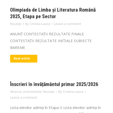
Olimpiada de Limba și Literatura Română
2025, Etapa pe Sector
Noutați
By
Cristea Laura
Leave a comment
ANUNȚ CONTESTAȚII REZULTATE FINALE
CONTESTAȚII REZULTATE INIȚIALE SUBIECTE
BAREME
Read article
Înscrieri în învățământul primar 2025/2026
diverse
,
evenimente
,
Noutați
By
Cristea Laura
Leave a comment
Lista elevilor admiși în Etapa II Lista elevilor admiși în