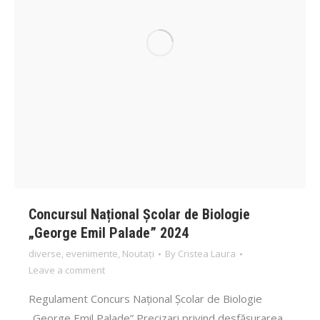
Concursul Național Școlar de Biologie
„George Emil Palade” 2024
diverse
,
evenimente
,
Noutați
By
Cristea Laura
Leave a comment
Regulament Concurs Național Școlar de Biologie
„George Emil Palade” Precizari privind desfășurarea