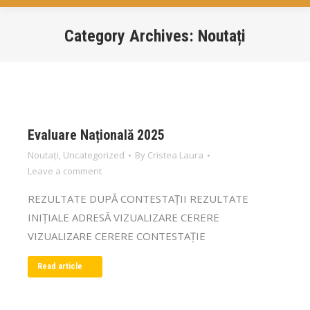
Category Archives:
Noutați
You are here:
Evaluare Națională 2025
Noutați
,
Uncategorized
By
Cristea Laura
Leave a comment
REZULTATE DUPĂ CONTESTAȚII REZULTATE
INIȚIALE ADRESĂ VIZUALIZARE CERERE
VIZUALIZARE CERERE CONTESTAȚIE
Read article