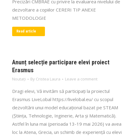
Precizări CMBRAE cu privire la evaluarea nivelului de
dezvoltare a copiilor CERERI TIP ANEXE
METODOLOGIE
Read article
Anunț selecție participare elevi proiect
Erasmus
Noutați
By
Cristea Laura
Leave a comment
Dragi elevi, Vă invităm să participați la proiectul
Erasmus LiveLobal https://livelobal.eu/ cu scopul
dezvoltării unui model educațional bazat pe STEAM
(Știința, Tehnologie, Inginerie, Arta și Matematică).
Astfel în luna mai (perioada 13-19 mai 2026) va avea
loc la Atena, Grecia, un schimb de experiență cu elevi