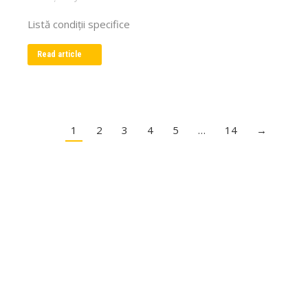
Listă condiții specifice
Read article
1
2
3
4
5
…
14
→