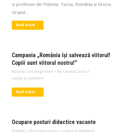
si profesori din Polonia, Turcia, România și Grecia.
Grupul…
Read article
Campania „România își salvează viitorul!
Copiii sunt viitorul nostru!”
Noutați
,
Uncategorized
By
Cristea Laura
Leave a comment
Read article
Ocupare posturi didactice vacante
Noutați
By
Cristea Laura
Leave a comment