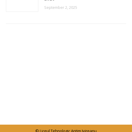
September 2, 2025
© Liceul Tehnologic Antim Ivireanu