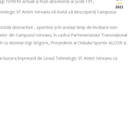
VIRENI actuali și foști absolvenți ai Școlii 191,
2021
ehnologic Sf. Antim Ivireanu vă invită să descoperiți Campusul
tivități distractive , sportive și în același timp de învățare non-
elor din Campusul Ivireanu, în cadrul Parteneriatului Transnațional
cu domnul Gigi Grigore, Președinte al Clubului Sportiv ALCOR și
e bucura împreună de Liceul Tehnologic Sf. Antim Ivireanu ca