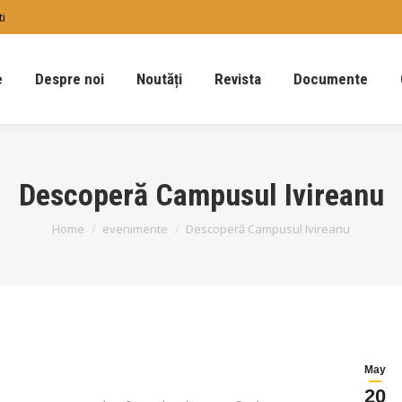
ti
Despre noi
Noutăți
Revista
Documente
Con
e
Despre noi
Noutăți
Revista
Documente
Descoperă Campusul Ivireanu
You are here:
Home
evenimente
Descoperă Campusul Ivireanu
May
20