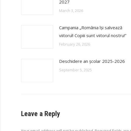
2027
March 3, 2026
Campania „România își salvează
viitorul! Copiii sunt viitorul nostru!”
February 26, 2026
Deschidere an școlar 2025-2026
September 5, 2025
Leave a Reply
Your email address will not be published. Required fields ar