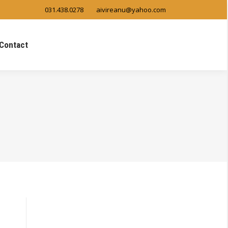
031.438.0278
aivireanu@yahoo.com
tact
Search:
Contact
Search: