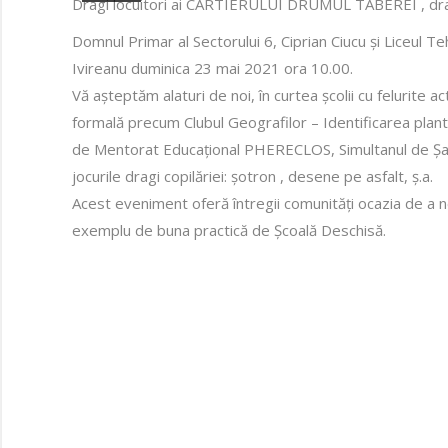
Dragi locuitori ai CARTIERULUI DRUMUL TABEREI , dragi I
Domnul Primar al Sectorului 6, Ciprian Ciucu și Liceul T
Ivireanu duminica 23 mai 2021 ora 10.00.
Vă așteptăm alaturi de noi, în curtea școlii cu felurite ac
formală precum Clubul Geografilor – Identificarea plant
de Mentorat Educațional PHERECLOS, Simultanul de Șah 
jocurile dragi copilăriei: șotron , desene pe asfalt, ș.a.
Acest eveniment oferă întregii comunități ocazia de a n
exemplu de buna practică de Școală Deschisă.