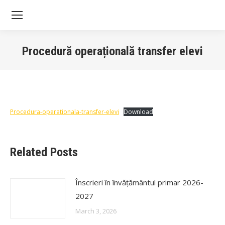
Sea
Procedură operațională transfer elevi
You are here:
Procedura-operationala-transfer-elevi
Download
Related Posts
Înscrieri în învățământul primar 2026-
2027
March 3, 2026